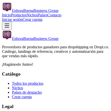
Enhora
Buena
Business Group
Inicio
Productos
Nichos
Países
Contacto
Iniciar sesión
Crear cuenta
Enhora
Buena
Business Group
Proveedores de productos ganadores para dropshipping en Dropi.co.
Catálogo, landings de referencia, creativos y automatización para
que vendas más rápido.
¡Hagámoslo Juntos!
Catálogo
Todos los productos
Nichos
Países de despacho
Crear cuenta
Legal